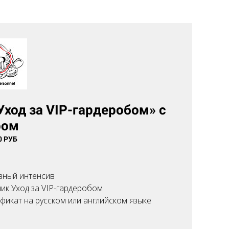
Уход за VIP-гардеробом» с
ром
0 РУБ
вный интенсив
ик Уход за VIP-гардеробом
фикат на русском или английском языке